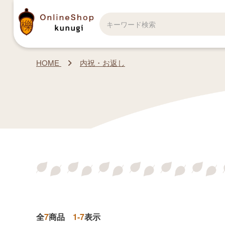
HOME
内祝・お返し
全
7
商品
1-7
表示