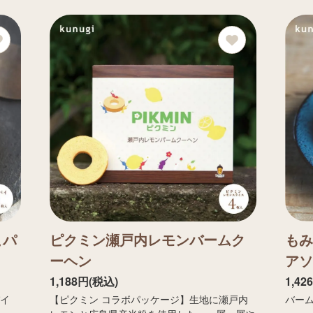
こパ
ピクミン瀬戸内レモンバームク
もみ
ーヘン
アソ
1,188円(税込)
1,42
パイ
【ピクミン コラボパッケージ】生地に瀬戸内
バー