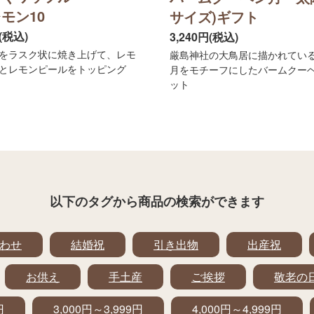
モン10
サイズ)ギフト
円(税込)
3,240円(税込)
をラスク状に焼き上げて、レモ
厳島神社の大鳥居に描かれてい
とレモンピールをトッピング
月をモチーフにしたバームクー
ット
以下のタグから
商品の検索ができます
わせ
結婚祝
引き出物
出産祝
お供え
手土産
ご挨拶
敬老の
円
3,000円～3,999円
4,000円～4,999円