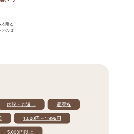
る太陽と
ヘンのセ
内祝・お返し
還暦祝
日
1,000円～1,999円
5,000円以上