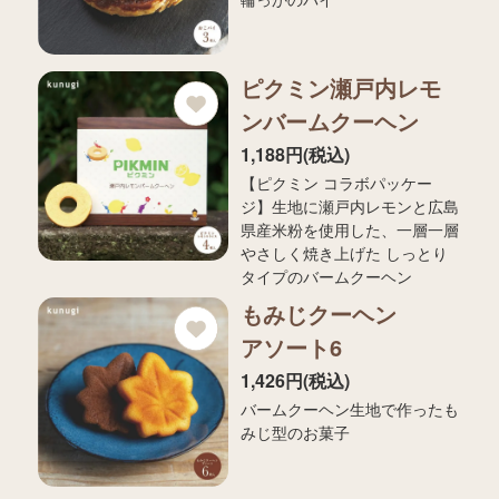
ピクミン瀬戸内レモ
ンバームクーヘン
1,188円(税込)
【ピクミン コラボパッケー
ジ】生地に瀬戸内レモンと広島
県産米粉を使用した、一層一層
やさしく焼き上げた しっとり
タイプのバームクーヘン
もみじクーヘン
アソート6
1,426円(税込)
バームクーヘン生地で作ったも
みじ型のお菓子