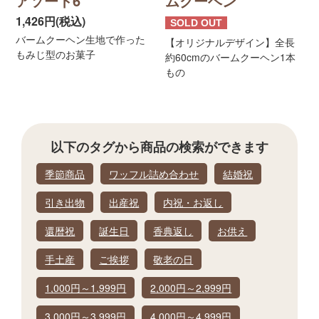
アソート6
ムクーヘン
1,426円(税込)
SOLD OUT
バームクーヘン生地で作った
【オリジナルデザイン】全長
もみじ型のお菓子
約60cmのバームクーヘン1本
もの
以下のタグから
商品の検索ができます
季節商品
ワッフル詰め合わせ
結婚祝
引き出物
出産祝
内祝・お返し
還暦祝
誕生日
香典返し
お供え
手土産
ご挨拶
敬老の日
1,000円～1,999円
2,000円～2,999円
3,000円～3,999円
4,000円～4,999円