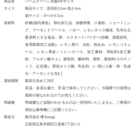
商品名
バームクーヘン太陽4号サイズ
サイズ
商品サイズ：直径約12cm×高さ4cm
箱サイズ：16×14×6.5cm
原材料
砂糖(国内製造)、卵白加工品、加糖卵黄、小麦粉、ショートニン
グ、アーモンドプードル、バター、レモンダイス糖漬、乳等を主
要原料とする食品、卵、カスタードパウダー(砂糖、脱脂粉乳、
食用精製加工油脂)、レモン果汁、水飴、粉あめ、レモンリキュ
ール、レモン果皮／トレハロース、加工澱粉、増粘剤(加工澱
粉、アルギン酸Ｎａ)、膨張剤、酸味料、香料、着色料(カロチノ
イド、紅花黄)、環状オリゴ糖、乳化剤、(一部に小麦・卵・乳成
分・アーモンドを含む)
賞味期限
製造日含めて28日
高温・多湿を避け、常温で保存してください。冷蔵庫での保管は
風味が損なわれるのでお控えください。
明細書
明細書など金額のわかるものは一切同封いたしません。ご希望の
場合は備考欄にご記載ください。
製造元
株式会社 櫟 kunugi
広島県広島市西区己斐東1丁目2-21