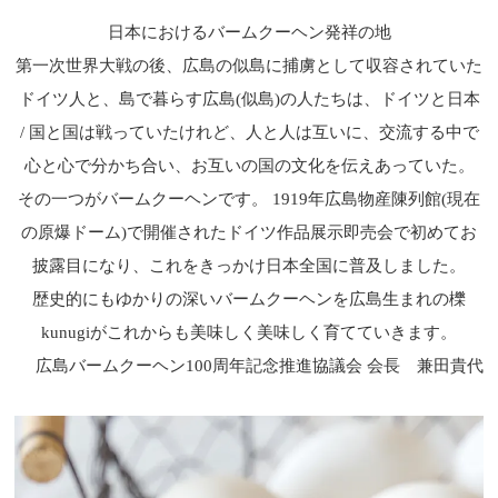
日本におけるバームクーヘン発祥の地
第一次世界大戦の後、広島の似島に捕虜として収容されていた
ドイツ人と、島で暮らす広島(似島)の人たちは、ドイツと日本
/ 国と国は戦っていたけれど、人と人は互いに、交流する中で
心と心で分かち合い、お互いの国の文化を伝えあっていた。
その一つがバームクーヘンです。 1919年広島物産陳列館(現在
の原爆ドーム)で開催されたドイツ作品展示即売会で初めてお
披露目になり、これをきっかけ日本全国に普及しました。
歴史的にもゆかりの深いバームクーヘンを広島生まれの櫟
kunugiがこれからも美味しく美味しく育てていきます。
広島バームクーヘン100周年記念推進協議会 会長 兼田貴代