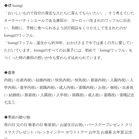
◆櫟 kunugi
「おいしいもので自分の身近な人たちに喜んでもらいたい。」そう考えていた
オーナーパティシエールである兼田が、ヨーロッパ生まれのワッフルに出合
い、気軽に、手軽に食べられるよう試行錯誤をくりかえして生まれたのが
kunugiのワッフル。
「kunugiワッフル」誕生から約30年。おかげさまで今では多くの方に愛してい
ただいています。kunugiのすべてのお菓子には、初めて「kunugiワッフル」を
つくった時の兼田の想いが今も変わらず込められています。
◆慶事
内祝い 出産内祝い 結婚内祝い 快気内祝い 快気祝い 新築内祝い 入園内祝い 入
学内祝い 進学内祝い 就職内祝い 成人内祝い 退職内祝い お祝い 御祝い 出産祝
い 結婚祝い 新築祝い 入園祝い 入学祝い 就職祝い 成人祝い 退職祝い 退職記念
七五三
◆季節の贈り物
母の日 父の日 敬老の日 敬老祝い お誕生日お祝い バースデープレゼント クリ
スマスプレゼント バレンタインデー ホワイトデー お中元 お歳暮 お年賀 記念