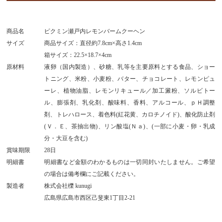
商品名
ピクミン瀬戸内レモンバームクーヘン
サイズ
商品サイズ：直径約7.8cm×高さ1.4cm
箱サイズ：22.5×18.7×4cm
原材料
液卵（国内製造）、砂糖、乳等を主要原料とする食品、ショー
トニング、米粉、小麦粉、バター、チョコレート、レモンピュ
ーレ、植物油脂、レモンリキュール／加工澱粉、ソルビトー
ル、膨張剤、乳化剤、酸味料、香料、アルコール、ｐＨ調整
剤、トレハロース、着色料(紅花黄、カロチノイド)、酸化防止剤
(Ｖ．Ｅ、茶抽出物)、リン酸塩(Ｎａ)、(一部に小麦・卵・乳成
分・大豆を含む)
賞味期限
28日
明細書
明細書など金額のわかるものは一切同封いたしません。ご希望
の場合は備考欄にご記載ください。
製造者
株式会社櫟 kunugi
広島県広島市西区己斐東1丁目2-21