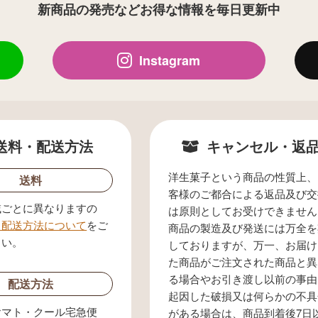
新商品の発売などお得な情報を毎日更新中
Instagram
送料・配送方法
キャンセル・返
洋生菓子という商品の性質上、
送料
客様のご都合による返品及び交
域ごとに異なりますの
は原則としてお受けできません
・配送方法について
をご
商品の製造及び発送には万全を
さい。
しておりますが、万一、お届け
た商品がご注文された商品と異
る場合やお引き渡し以前の事由
配送方法
起因した破損又は何らかの不具
ヤマト・クール宅急便
がある場合は、商品到着後7日