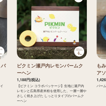
こパ
ピクミン瀬戸内レモンバームク
もみ
ーヘン
アソ
1,188円(税込)
1,42
パイ
【ピクミン コラボパッケージ】生地に瀬戸内
バー
レモンと広島県産米粉を使用した、一層一層や
さしく焼き上げた しっとりタイプのバームク
ーヘン