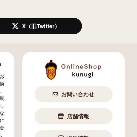
X（旧Twitter）
品
お
換
。
お問い合わせ
期
し
な
店舗情報
に
合
以