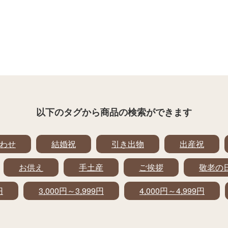
以下のタグから
商品の検索ができます
わせ
結婚祝
引き出物
出産祝
お供え
手土産
ご挨拶
敬老の
円
3,000円～3,999円
4,000円～4,999円