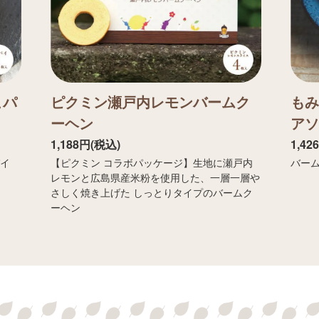
こパ
ピクミン瀬戸内レモンバームク
もみ
ーヘン
アソ
1,188円(税込)
1,42
パイ
【ピクミン コラボパッケージ】生地に瀬戸内
バー
レモンと広島県産米粉を使用した、一層一層や
さしく焼き上げた しっとりタイプのバームク
ーヘン