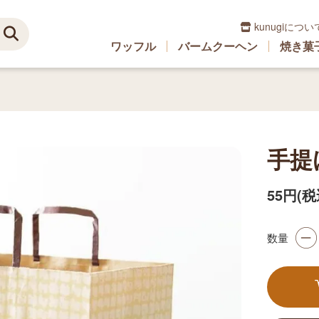
kunugiについ
ワッフル
バームクーヘン
焼き菓
手提げ
55円(税
数量