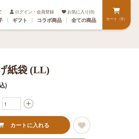
て
ログイン・会員登録
お気に入り(0)
カート（0）
子
ギフト
コラボ商品
全ての商品
紙袋 (LL)
込)
カートに入れる