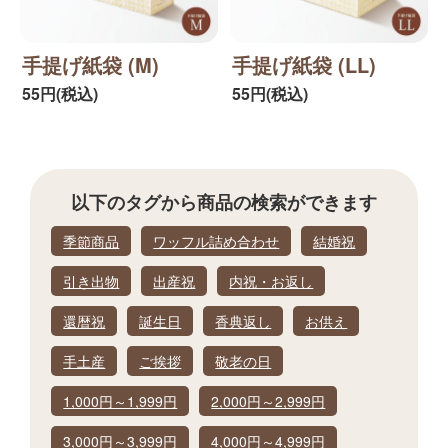
手提げ紙袋 (M)
手提げ紙袋 (LL)
55円(税込)
55円(税込)
以下のタグから
商品の検索ができます
季節商品
ワッフル詰め合わせ
結婚祝
引き出物
出産祝
内祝・お返し
還暦祝
誕生日
香典返し
お供え
手土産
ご挨拶
敬老の日
1,000円～1,999円
2,000円～2,999円
3,000円～3,999円
4,000円～4,999円