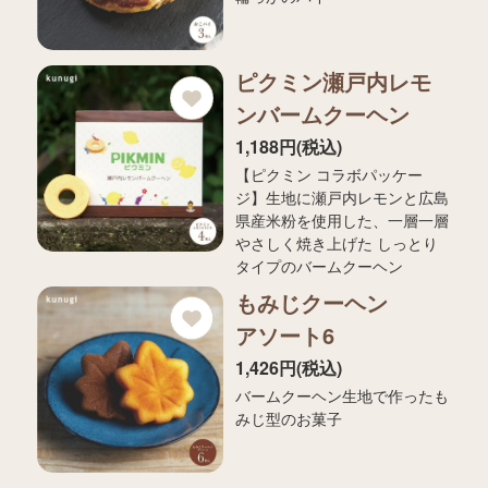
ピクミン瀬戸内レモ
ンバームクーヘン
1,188円(税込)
【ピクミン コラボパッケー
ジ】生地に瀬戸内レモンと広島
県産米粉を使用した、一層一層
やさしく焼き上げた しっとり
タイプのバームクーヘン
もみじクーヘン
アソート6
1,426円(税込)
バームクーヘン生地で作ったも
みじ型のお菓子